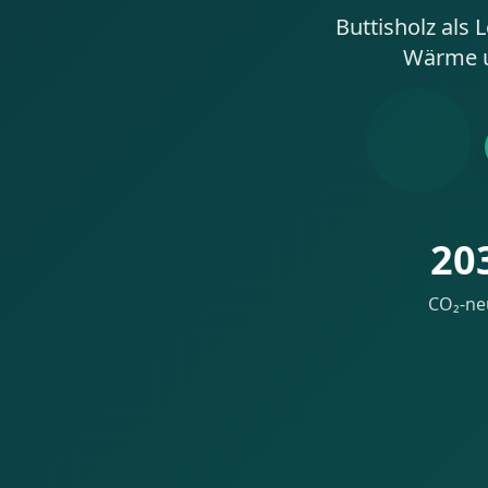
Buttisholz als
Wärme un
20
CO₂-ne