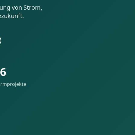
lung von Strom,
ezukunft.
6
urmprojekte